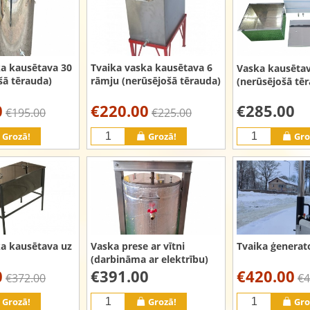
ka kausētava 30
Tvaika vaska kausētava 6
Vaska kausētav
šā tērauda)
rāmju (nerūsējošā tērauda)
(nerūsējošā tē
0
€220.00
€285.00
€195.00
€225.00
Grozā!
Grozā!
Gro
ka kausētava uz
Vaska prese ar vītni
Tvaika ģenerato
(darbināma ar elektrību)
0
€391.00
€420.00
€372.00
€4
Grozā!
Grozā!
Gro