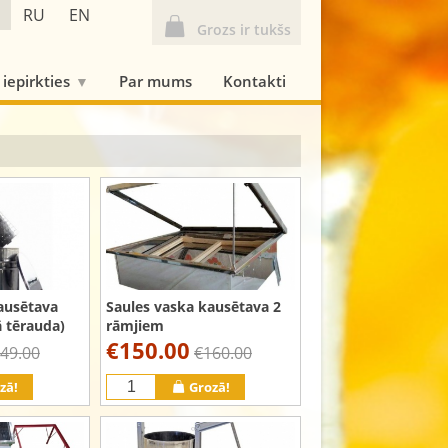
RU
EN
Grozs ir tukšs
 iepirkties
Par mums
Kontakti
Saules vaska kausētava 2
ausētava
rāmjiem
ā tērauda)
€150.00
49.00
€160.00
zā!
Grozā!