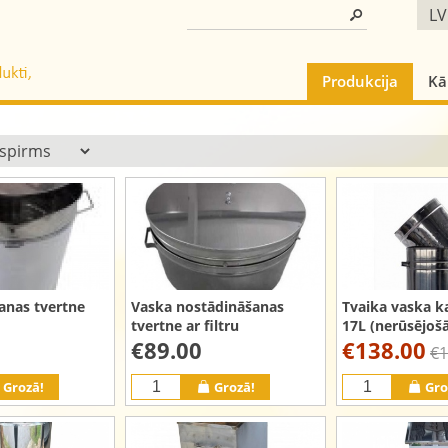
LV
Produkcija
Kā
anas tvertne
Vaska nostādināšanas
Tvaika vaska k
tvertne ar filtru
17L (nerūsējoš
€89.00
€138.00
€1
Grozā!
Grozā!
Gro