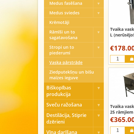
Medus fasēšana
Medus sviedes
Krēmotāji
Tvaika vas
Rāmīši un to
L (nerūsējo
sagatavošana
€178.0
Stropi un to
piederumi
Vaska pārstrāde
Ziedputekšņu un bišu
maizes ieguve
Biškopības
produkcija
Sveču ražošana
Tvaika vas
25 rāmjiem
Destilācija, Stiprie
€365.0
dzērieni
Vīna darīšana