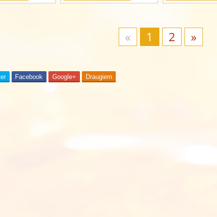
«
1
2
»
ter
Facebook
Google+
Draugiem