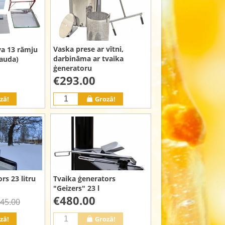
Vaska prese ar vītni,
a 13 rāmju
darbināma ar tvaika
rauda)
ģeneratoru
€293.00
zā!
Grozā!
Tvaika ģenerators
rs 23 litru
"Geizers" 23 l
€480.00
45.00
zā!
Grozā!