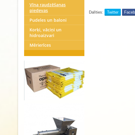
Vīna raudzēšanas
piedevas
Dalīties:
Twitter
Face
Pudeles un baloni
Korķi, vāciņi un
hidroaizvari
Mērierīces