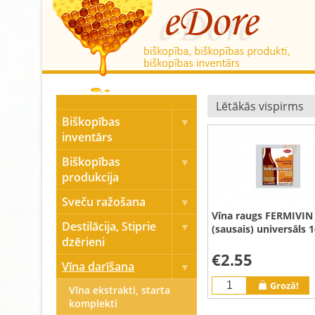
Biškopības
inventārs
Biškopības
produkcija
Sveču ražošana
Vīna raugs FERMIVI
Destilācija, Stiprie
(sausais) universāls 
dzērieni
€2.55
Vīna darīšana
Grozā!
Vīna ekstrakti, starta
komplekti