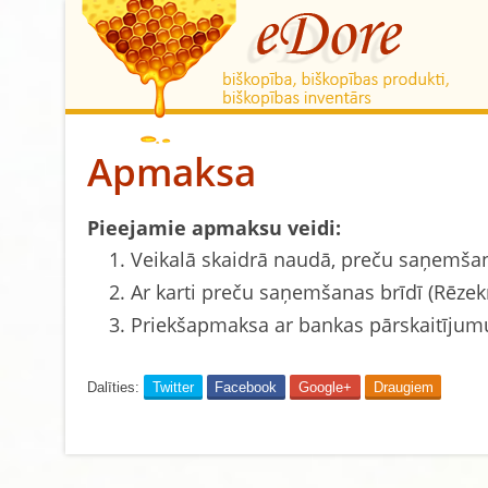
Apmaksa
Pieejamie apmaksu veidi:
Veikalā skaidrā naudā, preču saņemšana
Ar karti preču saņemšanas brīdī (Rēzekn
Priekšapmaksa ar bankas pārskaitījum
Dalīties:
Twitter
Facebook
Google+
Draugiem