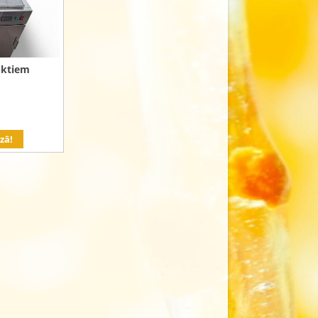
uktiem
zā!