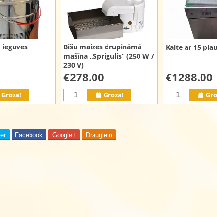
 ieguves
Bišu maizes drupināmā
Kalte ar 15 pla
mašīna „Sprigulis“ (250 W /
230 V)
€278.00
€1288.00
Grozā!
Grozā!
Gro
ter
Facebook
Google+
Draugiem