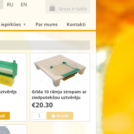
RU
EN
Grozs ir tukšs
 iepirkties
Par mums
Kontakti
Grīda 10 rāmju stropam ar
ztvērējs
ziedputekšņu uztvērēju
€20.30
zā!
Grozā!