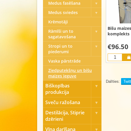
Medus fasēšana
Medus sviedes
Krēmotāji
Bišu maizes
Rāmīši un to
komplekts
sagatavošana
€96.50
Stropi un to
piederumi
Vaska pārstrāde
Ziedputekšņu un bišu
maizes ieguve
Dalīties:
Twit
Biškopības
produkcija
Sveču ražošana
Destilācija, Stiprie
dzērieni
Vīna darīšana