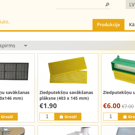
LV
Produkcija
Kā
ņu savākšanas
Ziedputekšņu savākšanas
Ziedputekšņu u
10x146 mm)
plāksne (403 x 145 mm)
€1.90
€6.00
€7.00
Grozā!
Grozā!
Gro