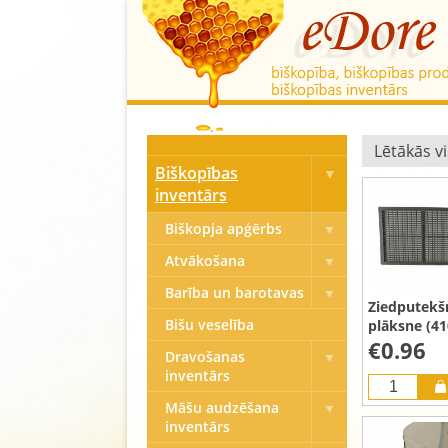
Biškopības
inventārs
Biškopja apģērbs
Atvākošana
Barība un barotavas
Ziedputekš
Bišu veselība
plāksne (4
€0.96
Dravošanas
inventārs
Māšu audzēšana
inventārs