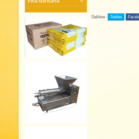
Vīna darīšana
Dalīties:
Twitter
Face