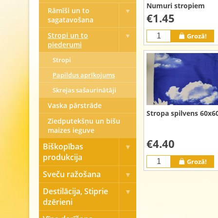
Numuri stropiem
Rāmīši un to
€1.45
sagatavošana
Stropi un to
Grozā!
piederumi
Stropi
Papildus aprīkojums
Skrejas sašaurinātāji
Vaska pārstrāde
Stropa spilvens 60x6
Ziedputekšņu un bišu
maizes ieguve
€4.40
Biškopības
produkcija
Grozā!
Sveču ražošana
Destilācija, Stiprie
dzērieni