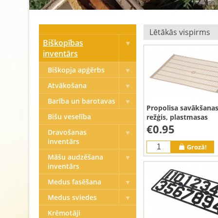
Biškopības
inventārs
Biškopja apģērbs
Atvākošana
Barība un barotavas
Propolisa savākšana
Bišu veselība
režģis, plastmasas
€0.95
Dravošanas
inventārs
Grozā!
Māšu audzēšana
inventārs
Medus fasēšana
Medus sviedes
Krēmotāji