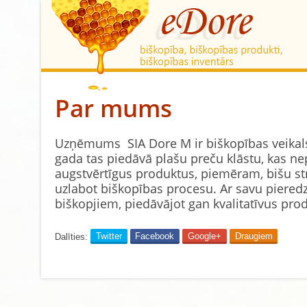
Par mums
Uzņēmums SIA Dore M ir biškopības veikals, 
gada tas piedāvā plašu preču klāstu, kas n
augstvērtīgus produktus, piemēram, bišu str
uzlabot biškopības procesu. Ar savu piered
biškopjiem, piedāvājot gan kvalitatīvus pr
Dalīties:
Twitter
Facebook
Google+
Draugiem